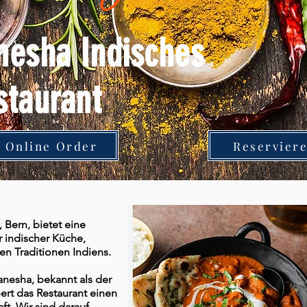
nesha Indisches
staurant
Online Order
Reservier
 Bern, bietet eine
r indischer Küche,
hen Traditionen Indiens.
nesha, bekannt als der
ert das Restaurant einen
t. Wir sind darauf