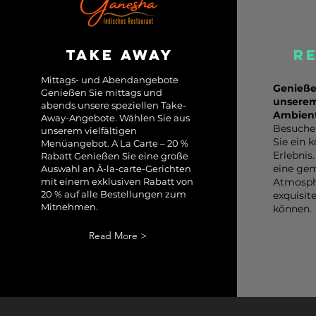
Take away
r
Mittags- und Abendangebote
Genieße
Genießen Sie mittags und
unserem
abends unsere speziellen Take-
Ambien
Away-Angebote. Wählen Sie aus
Besuche
unserem vielfältigen
Sie ein k
Menüangebot. A La Carte – 20 %
Erlebnis
Rabatt Genießen Sie eine große
eine gem
Auswahl an À-la-carte-Gerichten
mit einem exklusiven Rabatt von
Atmosphä
20 % auf alle Bestellungen zum
exquisit
Mitnehmen.
können.
Read More >