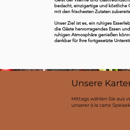
bedacht, einzigartige und köstliche 
mit den frischesten Zutaten zubereit
Unser Ziel ist es, ein ruhiges Esserl
die Gäste hervorragendes Essen und 
ruhigen Atmosphäre genießen können
dankbar für Ihre fortgesetzte Unters
Unsere Karte
Mittags wählen Sie aus 
unserer à la carte Speise