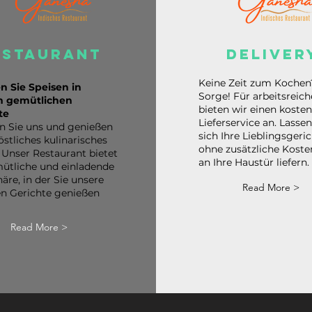
estaurant
deliver
Keine Zeit zum Kochen
n Sie Speisen in
Sorge! Für arbeitsreic
 gemütlichen
bieten wir einen koste
te
Lieferservice an. Lassen
n Sie uns und genießen
sich Ihre Lieblingsgeri
östliches kulinarisches
ohne zusätzliche Koste
. Unser Restaurant bietet
an Ihre Haustür liefern.
ütliche und einladende
re, in der Sie unsere
Read More >
en Gerichte genießen
Read More >