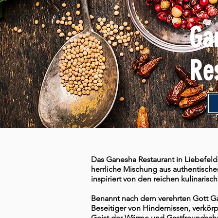
Ga
Re
Das Ganesha Restaurant in Liebefeld,
herrliche Mischung aus authentische
inspiriert von den reichen kulinarisc
Benannt nach dem verehrten Gott Ga
Beseitiger von Hindernissen, verkörp
Geist der Wärme und Gastfreundschaf